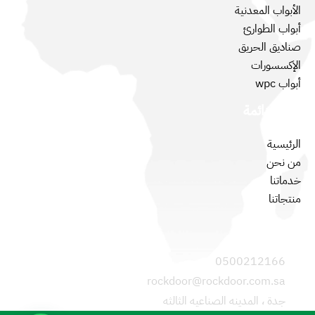
الأبواب المعدنية
أبواب الطوارئ
صناديق الحريق
الإكسسورات
أبواب wpc
روابط دائمة
الرئيسية
من نحن
خدماتنا
منتجاتنا
تواصل معنا
0500212166
rockdoor@rockdoor.com.sa
جدة ، المدينه الصناعيه الثالثه